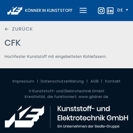
DE
KÖNNER IN KUNSTSTOFF
ZURÜCK
CFK
Hochfester Kunststoff mit eingebetteten Kohlefasern.
Impressum
Datenschutzerklärung
AGB
Kontakt
© Kunststoff- und Elektrotechnik GmbH
Kreativität, die funktioniert.
www.gildner.de