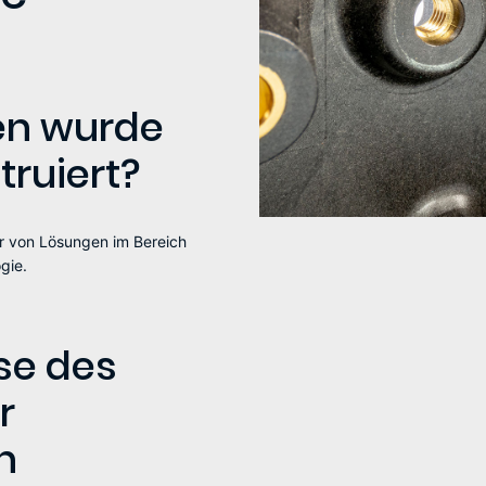
en wurde
ruiert?
r von Lösungen im Bereich
gie.
se des
r
n