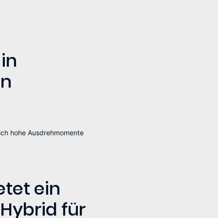
in
en
sich hohe Ausdrehmomente
etet ein
Hybrid für