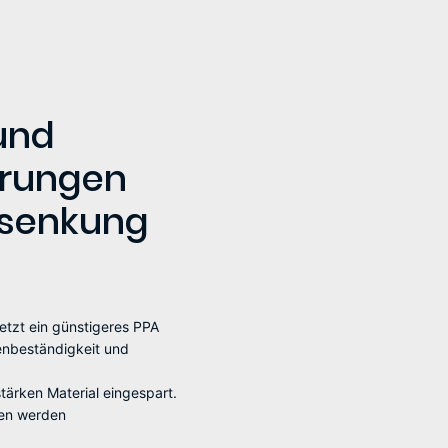
und
erungen
nsenkung
jetzt ein günstigeres PPA
enbeständigkeit und
ärken Material eingespart.
sen werden