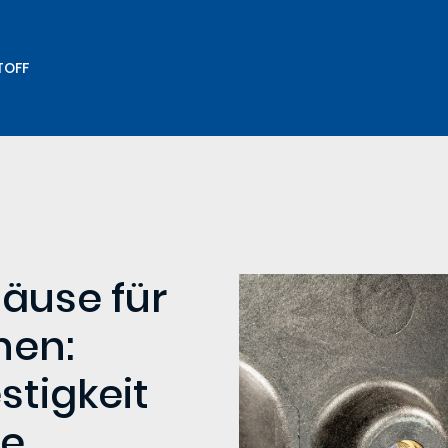
TOFF
äuse für
nen:
tigkeit
he