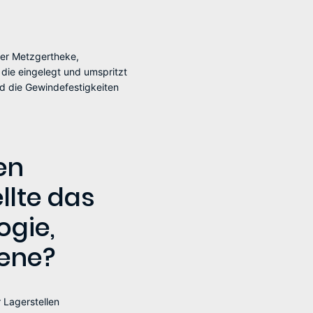
der Metzgertheke,
 die eingelegt und umspritzt
d die Gewindefestigkeiten
en
llte das
ogie,
ene?
 Lagerstellen