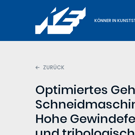
KÖNNER IN KUNSTS
ZURÜCK
Optimiertes Geh
Schneidmaschi
Hohe Gewindefes
und tribologisc