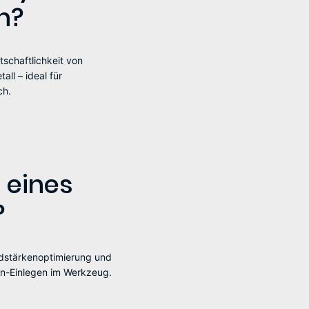
n?
tschaftlichkeit von
ll – ideal für
ch.
 eines
?
ndstärkenoptimierung und
en-Einlegen im Werkzeug.