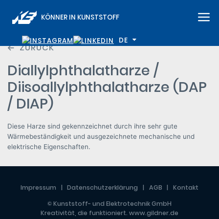
KÖNNER IN KUNSTSTOFF
DE
ZURÜCK
Diallylphthalatharze /
Diisoallylphthalatharze (DAP
/ DIAP)
Diese Harze sind gekennzeichnet durch ihre sehr gute
Wärmebeständigkeit und ausgezeichnete mechanische und
elektrische Eigenschaften.
Impressum
Datenschutzerklärung
AGB
Kontakt
© Kunststoff- und Elektrotechnik GmbH
Kreativität, die funktioniert.
www.gildner.de